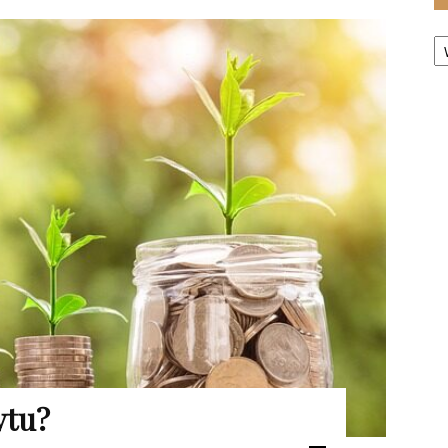
Ka
ytu?