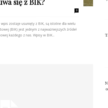
uwa się z BIK?
0
pis zostaje usunięty z BIK, są istotne dla wielu
towej (BIK) jest jednym z najważniejszych źródeł
T
nsowej każdego z nas. Wpisy w BIK...
N
o