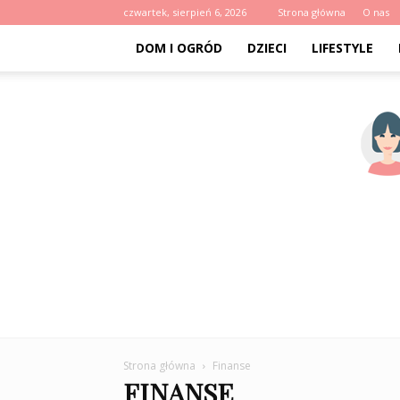
czwartek, sierpień 6, 2026
Strona główna
O nas
DOM I OGRÓD
DZIECI
LIFESTYLE
Strona główna
Finanse
FINANSE