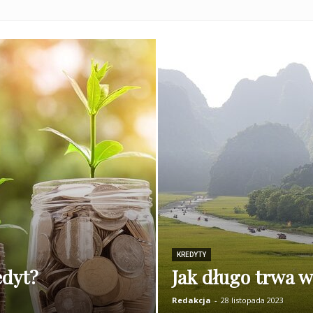
KREDYTY
edyt?
Jak długo trwa w
Redakcja
-
28 listopada 2023