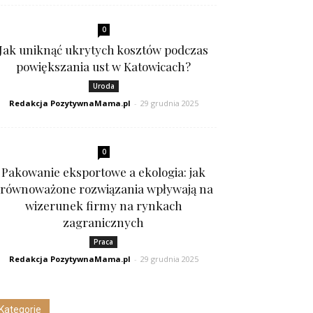
0
Jak uniknąć ukrytych kosztów podczas
powiększania ust w Katowicach?
Uroda
Redakcja PozytywnaMama.pl
-
29 grudnia 2025
0
Pakowanie eksportowe a ekologia: jak
równoważone rozwiązania wpływają na
wizerunek firmy na rynkach
zagranicznych
Praca
Redakcja PozytywnaMama.pl
-
29 grudnia 2025
Kategorie