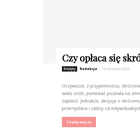
Czy opłaca się skr
Redakcja
-
14 listopada 2023
Kredyty
Oczywiście, z przyjemnością. Skrócen
wielu osób, ponieważ pozwala na zmni
zapłacić. Jednakże, decyzja o skrócen
przemyślana i zależy od indywidualnych
Czytaj więcej