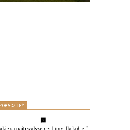
ZOBACZ TEŻ
0
Jakie są najtrwalsze perfumy dla kobiet?