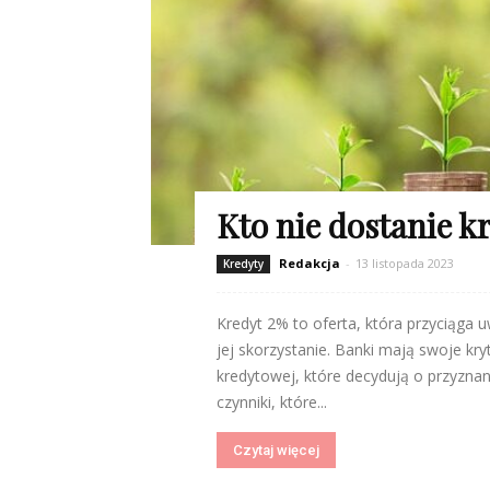
Kto nie dostanie k
Redakcja
-
13 listopada 2023
Kredyty
Kredyt 2% to oferta, która przyciąga 
jej skorzystanie. Banki mają swoje kryt
kredytowej, które decydują o przyznan
czynniki, które...
Czytaj więcej