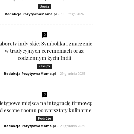
Uroda
Redakcja PozytywnaMama.pl
-
18 lutego 2026
0
aborety indyjskie: Symbolika i znaczenie
w tradycyjnych ceremoniach oraz
codziennym życiu Indii
Zakupy
Redakcja PozytywnaMama.pl
-
29 grudnia 2025
0
ietypowe miejsca na integrację firmową:
d escape roomu po warsztaty kulinarne
Podróże
Redakcja PozytywnaMama.pl
-
29 grudnia 2025