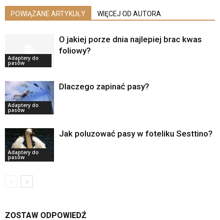
POWIĄZANE ARTYKUŁY
WIĘCEJ OD AUTORA
O jakiej porze dnia najlepiej brac kwas
foliowy?
Adaptery do
pasów
Dlaczego zapinać pasy?
Adaptery do
pasów
Jak poluzować pasy w foteliku Sesttino?
Adaptery do
pasów
ZOSTAW ODPOWIEDŹ