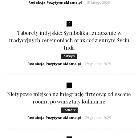
Redakcja PozytywnaMama.pl
-
18 lutego 2026
0
Taborety indyjskie: Symbolika i znaczenie w
tradycyjnych ceremoniach oraz codziennym życiu
Indii
Zakupy
Redakcja PozytywnaMama.pl
-
29 grudnia 2025
0
Nietypowe miejsca na integrację firmową: od escape
roomu po warsztaty kulinarne
Podróże
Redakcja PozytywnaMama.pl
-
29 grudnia 2025