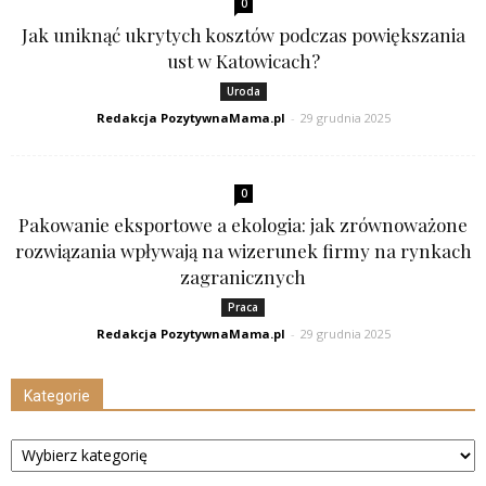
0
Jak uniknąć ukrytych kosztów podczas powiększania
ust w Katowicach?
Uroda
Redakcja PozytywnaMama.pl
-
29 grudnia 2025
0
Pakowanie eksportowe a ekologia: jak zrównoważone
rozwiązania wpływają na wizerunek firmy na rynkach
zagranicznych
Praca
Redakcja PozytywnaMama.pl
-
29 grudnia 2025
Kategorie
Kategorie