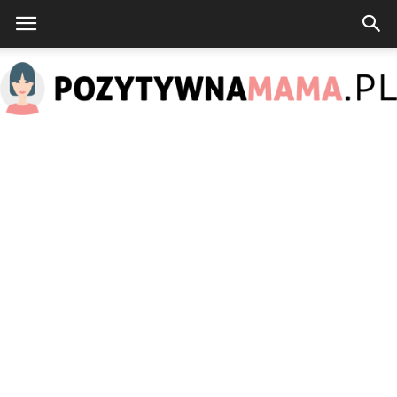
PozytywnaMama.pl