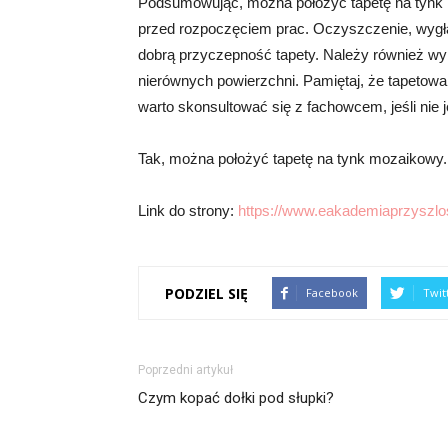
Podsumowując, można położyć tapetę na tynk 
przed rozpoczęciem prac. Oczyszczenie, wygła
dobrą przyczepność tapety. Należy również wybr
nierównych powierzchni. Pamiętaj, że tapetow
warto skonsultować się z fachowcem, jeśli nie 
Tak, można położyć tapetę na tynk mozaikowy.
Link do strony:
https://www.eakademiaprzyszlos
PODZIEL SIĘ
Facebook
Twit
Poprzedni artykuł
Czym kopać dołki pod słupki?