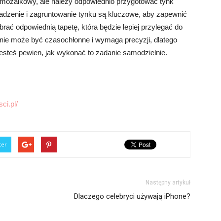
mozaikowy, ale należy odpowiednio przygotować tynk
dzenie i zagruntowanie tynku są kluczowe, aby zapewnić
ać odpowiednią tapetę, która będzie lepiej przylegać do
anie może być czasochłonne i wymaga precyzji, dlatego
jesteś pewien, jak wykonać to zadanie samodzielnie.
ci.pl/
ter
Następny artykuł
Dlaczego celebryci używają iPhone?