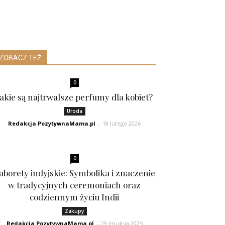
ZOBACZ TEŻ
0
Jakie są najtrwalsze perfumy dla kobiet?
Uroda
Redakcja PozytywnaMama.pl
-
18 lutego 2026
0
aborety indyjskie: Symbolika i znaczenie
w tradycyjnych ceremoniach oraz
codziennym życiu Indii
Zakupy
Redakcja PozytywnaMama.pl
-
29 grudnia 2025