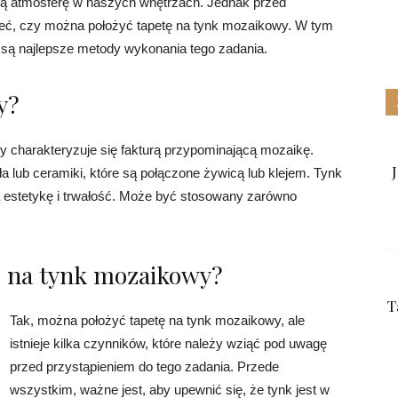
lną atmosferę w naszych wnętrzach. Jednak przed
ieć, czy można położyć tapetę na tynk mozaikowy. W tym
ie są najlepsze metody wykonania tego zadania.
y?
ry charakteryzuje się fakturą przypominającą mozaikę.
a lub ceramiki, które są połączone żywicą lub klejem. Tynk
 estetykę i trwałość. Może być stosowany zarówno
ę na tynk mozaikowy?
T
Tak, można położyć tapetę na tynk mozaikowy, ale
istnieje kilka czynników, które należy wziąć pod uwagę
przed przystąpieniem do tego zadania. Przede
wszystkim, ważne jest, aby upewnić się, że tynk jest w