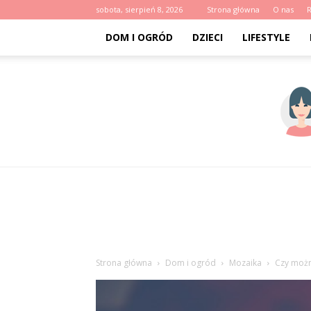
sobota, sierpień 8, 2026
Strona główna
O nas
DOM I OGRÓD
DZIECI
LIFESTYLE
Strona główna
Dom i ogród
Mozaika
Czy możn