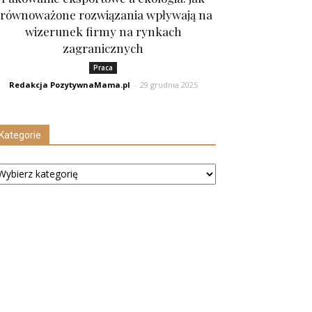
równoważone rozwiązania wpływają na
wizerunek firmy na rynkach
zagranicznych
Praca
Redakcja PozytywnaMama.pl
-
29 grudnia 2025
Kategorie
tegorie