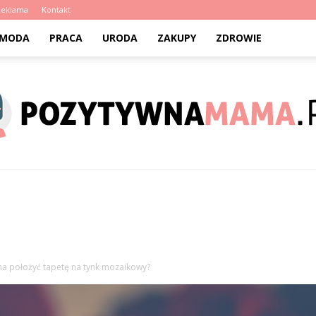
Reklama
Kontakt
MODA
PRACA
URODA
ZAKUPY
ZDROWIE
PozytywnaMama.pl
a położyć tapetę na tynk mozaikowy?