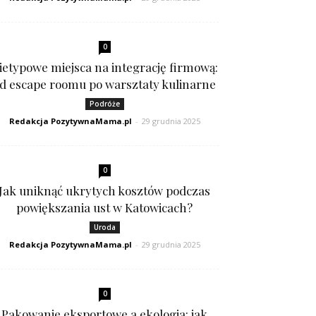
0
ietypowe miejsca na integrację firmową:
d escape roomu po warsztaty kulinarne
Podróże
Redakcja PozytywnaMama.pl
-
29 grudnia 2025
0
Jak uniknąć ukrytych kosztów podczas
powiększania ust w Katowicach?
Uroda
Redakcja PozytywnaMama.pl
-
29 grudnia 2025
0
Pakowanie eksportowe a ekologia: jak