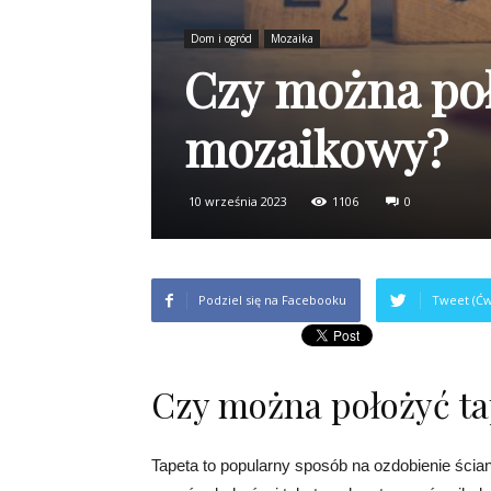
Dom i ogród
Mozaika
Czy można poł
mozaikowy?
10 września 2023
1106
0
Podziel się na Facebooku
Tweet (Ćw
Czy można położyć t
Tapeta to popularny sposób na ozdobienie śc