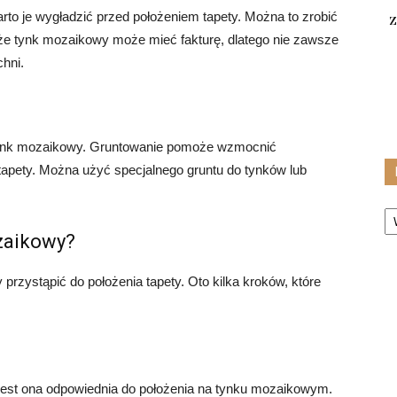
z
rto je wygładzić przed położeniem tapety. Można to zrobić
 że tynk mozaikowy może mieć fakturę, dlatego nie zawsze
hni.
 tynk mozaikowy. Gruntowanie pomoże wzmocnić
tapety. Można użyć specjalnego gruntu do tynków lub
Ka
zaikowy?
zystąpić do położenia tapety. Oto kilka kroków, które
 jest ona odpowiednia do położenia na tynku mozaikowym.