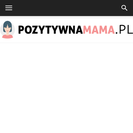
PozytywnaMama.pl