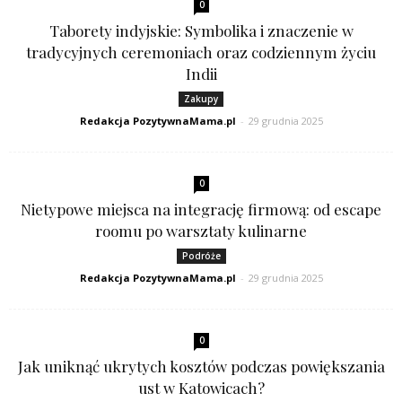
0
Taborety indyjskie: Symbolika i znaczenie w
tradycyjnych ceremoniach oraz codziennym życiu
Indii
Zakupy
Redakcja PozytywnaMama.pl
-
29 grudnia 2025
0
Nietypowe miejsca na integrację firmową: od escape
roomu po warsztaty kulinarne
Podróże
Redakcja PozytywnaMama.pl
-
29 grudnia 2025
0
Jak uniknąć ukrytych kosztów podczas powiększania
ust w Katowicach?