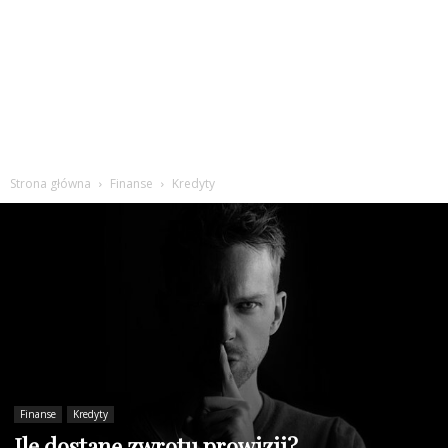
Strona główna
Finanse
Kredyty
Finanse
Kredyty
Ile dostanę zwrotu prowizji?