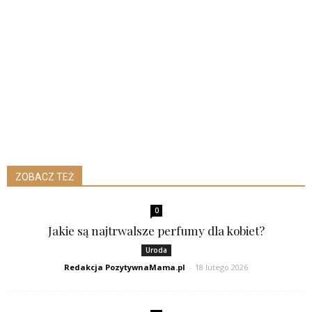
ZOBACZ TEŻ
0
Jakie są najtrwalsze perfumy dla kobiet?
Uroda
Redakcja PozytywnaMama.pl
-
18 lutego 2026