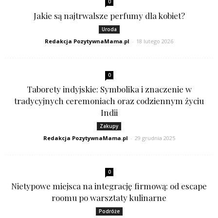
0
Jakie są najtrwalsze perfumy dla kobiet?
Uroda
Redakcja PozytywnaMama.pl
-
18 lutego 2026
0
Taborety indyjskie: Symbolika i znaczenie w
tradycyjnych ceremoniach oraz codziennym życiu
Indii
Zakupy
Redakcja PozytywnaMama.pl
-
29 grudnia 2025
0
Nietypowe miejsca na integrację firmową: od escape
roomu po warsztaty kulinarne
Podróże