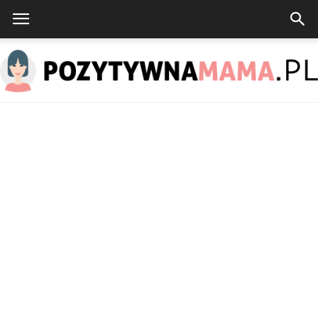
PozytywnaMama.pl