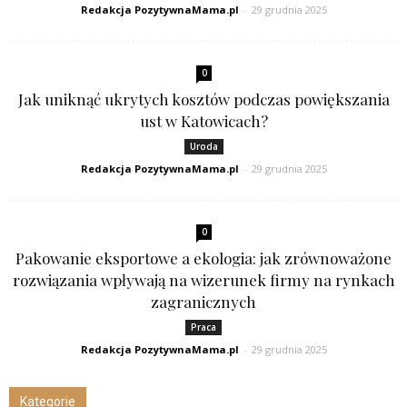
Redakcja PozytywnaMama.pl
-
29 grudnia 2025
0
Jak uniknąć ukrytych kosztów podczas powiększania
ust w Katowicach?
Uroda
Redakcja PozytywnaMama.pl
-
29 grudnia 2025
0
Pakowanie eksportowe a ekologia: jak zrównoważone
rozwiązania wpływają na wizerunek firmy na rynkach
zagranicznych
Praca
Redakcja PozytywnaMama.pl
-
29 grudnia 2025
Kategorie