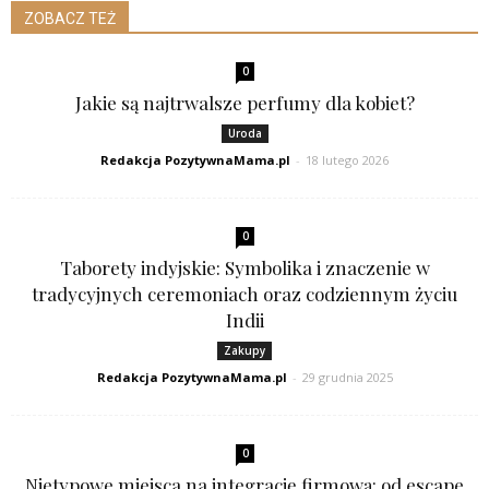
ZOBACZ TEŻ
0
Jakie są najtrwalsze perfumy dla kobiet?
Uroda
Redakcja PozytywnaMama.pl
-
18 lutego 2026
0
Taborety indyjskie: Symbolika i znaczenie w
tradycyjnych ceremoniach oraz codziennym życiu
Indii
Zakupy
Redakcja PozytywnaMama.pl
-
29 grudnia 2025
0
Nietypowe miejsca na integrację firmową: od escape