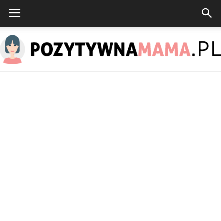
PozytywnaMama.pl