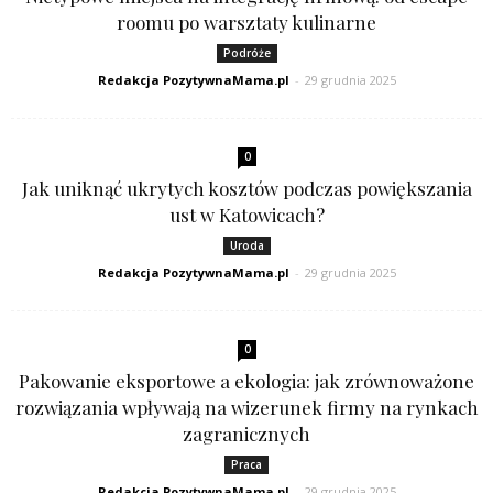
roomu po warsztaty kulinarne
Podróże
Redakcja PozytywnaMama.pl
-
29 grudnia 2025
0
Jak uniknąć ukrytych kosztów podczas powiększania
ust w Katowicach?
Uroda
Redakcja PozytywnaMama.pl
-
29 grudnia 2025
0
Pakowanie eksportowe a ekologia: jak zrównoważone
rozwiązania wpływają na wizerunek firmy na rynkach
zagranicznych
Praca
Redakcja PozytywnaMama.pl
-
29 grudnia 2025