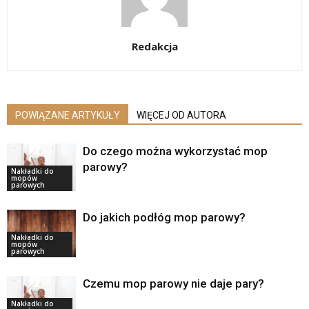
Redakcja
POWIĄZANE ARTYKUŁY
WIĘCEJ OD AUTORA
Do czego można wykorzystać mop
parowy?
Nakładki do
mopów
parowych
Do jakich podłóg mop parowy?
Nakładki do
mopów
parowych
Czemu mop parowy nie daje pary?
Nakładki do