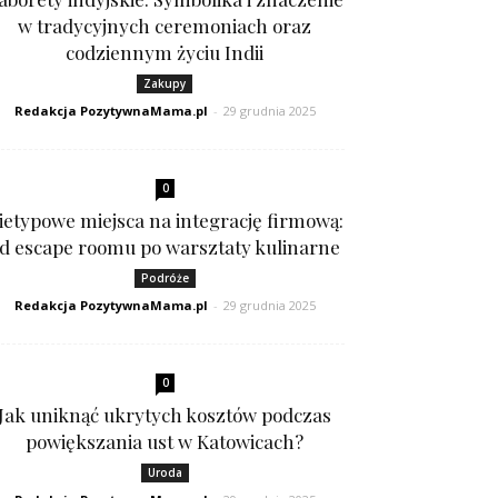
w tradycyjnych ceremoniach oraz
codziennym życiu Indii
Zakupy
Redakcja PozytywnaMama.pl
-
29 grudnia 2025
0
ietypowe miejsca na integrację firmową:
d escape roomu po warsztaty kulinarne
Podróże
Redakcja PozytywnaMama.pl
-
29 grudnia 2025
0
Jak uniknąć ukrytych kosztów podczas
powiększania ust w Katowicach?
Uroda