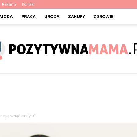
Reklama
Kontakt
MODA
PRACA
URODA
ZAKUPY
ZDROWIE
PozytywnaMama.pl
e mogę wziąć kredytu?