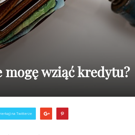
le mogę wziąć kredytu?
ierkaj) na Twitterze