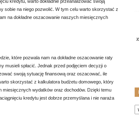
ięciu kredytu, warto dokładnie przeanalizować swoją
y sobie na niego pozwolić. W tym celu warto skorzystać z
 nam na dokładne oszacowanie naszych miesięcznych
z
ędzie, które pozwala nam na dokładne oszacowanie raty
my musieli spłacić. Jednak przed podjęciem decyzji o
lizować swoją sytuację finansową oraz oszacować, ile
arto skorzystać z kalkulatora budżetu domowego, który
h miesięcznych wydatków oraz dochodów. Dzięki temu
ciągnięciu kredytu jest dobrze przemyślana i nie naraża
Ka