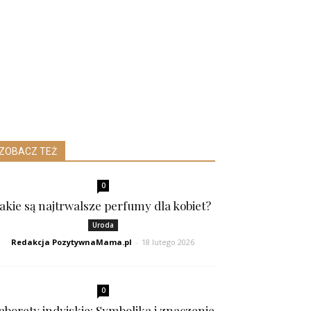
ZOBACZ TEŻ
0
Jakie są najtrwalsze perfumy dla kobiet?
Uroda
Redakcja PozytywnaMama.pl
-
18 lutego 2026
0
aborety indyjskie: Symbolika i znaczenie