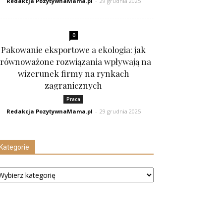
Redakcja PozytywnaMama.pl
-
29 grudnia 2025
0
Pakowanie eksportowe a ekologia: jak
równoważone rozwiązania wpływają na
wizerunek firmy na rynkach
zagranicznych
Praca
Redakcja PozytywnaMama.pl
-
29 grudnia 2025
Kategorie
tegorie