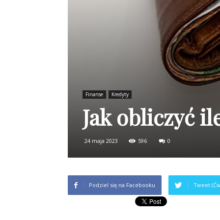
Finanse
Kredyty
Jak obliczyć i
24 maja 2023
596
0
Podziel się na Facebooku
Tweet (Ćw