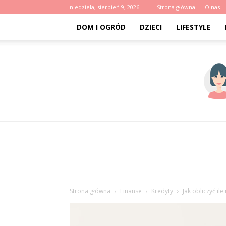
niedziela, sierpień 9, 2026
Strona główna
O nas
DOM I OGRÓD
DZIECI
LIFESTYLE
Strona główna
Finanse
Kredyty
Jak obliczyć il