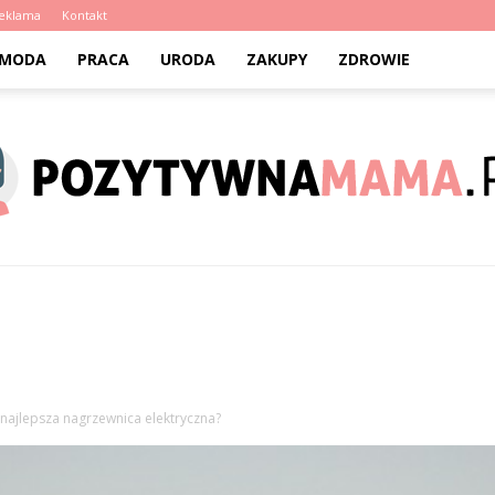
eklama
Kontakt
MODA
PRACA
URODA
ZAKUPY
ZDROWIE
PozytywnaMama.pl
 najlepsza nagrzewnica elektryczna?