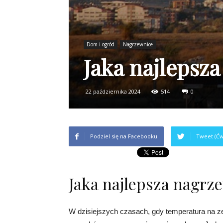
Dom i ogród
Nagrzewnice
Jaka najlepsz
22 października 2024
514
0
Podziel się na Facebooku
Tweet (Ćw
Jaka najlepsza nagrz
W dzisiejszych czasach, gdy temperatura na z