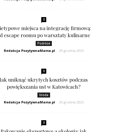
0
ietypowe miejsca na integrację firmową:
d escape roomu po warsztaty kulinarne
Podróże
Redakcja PozytywnaMama.pl
-
29 grudnia 2025
0
Jak uniknąć ukrytych kosztów podczas
powiększania ust w Katowicach?
Uroda
Redakcja PozytywnaMama.pl
-
29 grudnia 2025
0
Pakowanie eksportowe a ekologia: jak