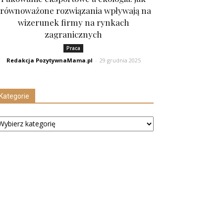
równoważone rozwiązania wpływają na
wizerunek firmy na rynkach
zagranicznych
Praca
Redakcja PozytywnaMama.pl
-
29 grudnia 2025
Kategorie
tegorie