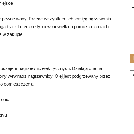
miejsce
z
 pewne wady. Przede wszystkim, ich zasięg ogrzewania
ogą być skuteczne tylko w niewielkich pomieszczeniach.
e w zakupie.
odzajem nagrzewnic elektrycznych. Działają one na
Ka
zony wewnątrz nagrzewnicy. Olej jest podgrzewany przez
 do pomieszczenia.
enić:
eniu