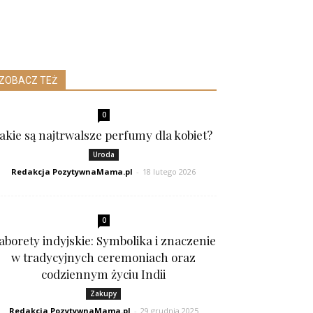
ZOBACZ TEŻ
0
Jakie są najtrwalsze perfumy dla kobiet?
Uroda
Redakcja PozytywnaMama.pl
-
18 lutego 2026
0
aborety indyjskie: Symbolika i znaczenie
w tradycyjnych ceremoniach oraz
codziennym życiu Indii
Zakupy
Redakcja PozytywnaMama.pl
-
29 grudnia 2025