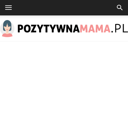
PozytywnaMama.pl