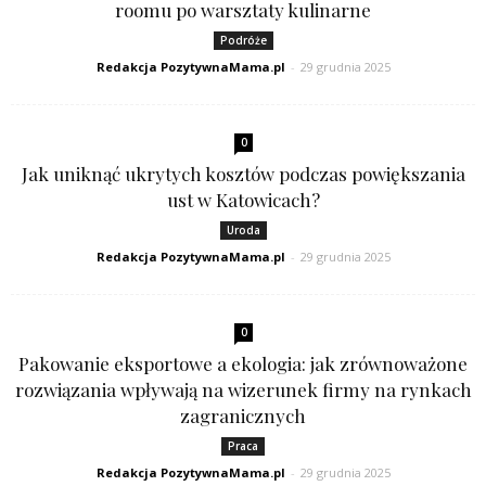
roomu po warsztaty kulinarne
Podróże
Redakcja PozytywnaMama.pl
-
29 grudnia 2025
0
Jak uniknąć ukrytych kosztów podczas powiększania
ust w Katowicach?
Uroda
Redakcja PozytywnaMama.pl
-
29 grudnia 2025
0
Pakowanie eksportowe a ekologia: jak zrównoważone
rozwiązania wpływają na wizerunek firmy na rynkach
zagranicznych
Praca
Redakcja PozytywnaMama.pl
-
29 grudnia 2025