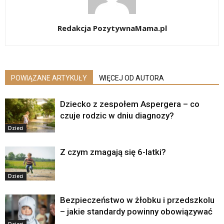
Redakcja PozytywnaMama.pl
POWIĄZANE ARTYKUŁY
WIĘCEJ OD AUTORA
Dziecko z zespołem Aspergera – co
czuje rodzic w dniu diagnozy?
Dzieci
Z czym zmagają się 6-latki?
Dzieci
Bezpieczeństwo w żłobku i przedszkolu
– jakie standardy powinny obowiązywać