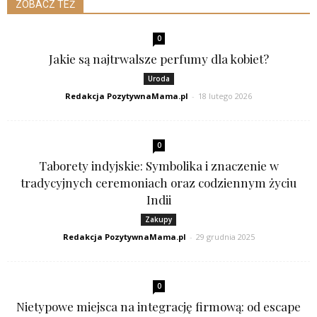
ZOBACZ TEŻ
0
Jakie są najtrwalsze perfumy dla kobiet?
Uroda
Redakcja PozytywnaMama.pl
-
18 lutego 2026
0
Taborety indyjskie: Symbolika i znaczenie w
tradycyjnych ceremoniach oraz codziennym życiu
Indii
Zakupy
Redakcja PozytywnaMama.pl
-
29 grudnia 2025
0
Nietypowe miejsca na integrację firmową: od escape