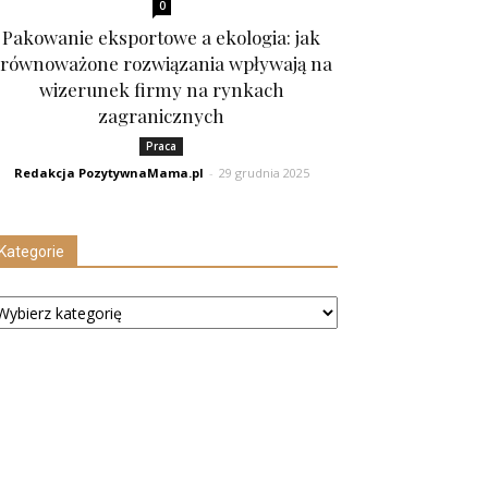
0
Pakowanie eksportowe a ekologia: jak
równoważone rozwiązania wpływają na
wizerunek firmy na rynkach
zagranicznych
Praca
Redakcja PozytywnaMama.pl
-
29 grudnia 2025
Kategorie
tegorie