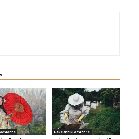
A
 ochronne
Nakolanniki ochronne