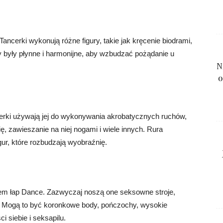
ncerki wykonują różne figury, takie jak kręcenie biodrami,
hy były płynne i harmonijne, aby wzbudzać pożądanie u
N
o
erki używają jej do wykonywania akrobatycznych ruchów,
ię, zawieszanie na niej nogami i wiele innych. Rura
ur, które rozbudzają wyobraźnię.
em łap Dance. Zazwyczaj noszą one seksowne stroje,
uty. Mogą to być koronkowe body, pończochy, wysokie
i siebie i seksapilu.