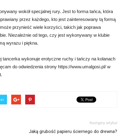
nywany wokół specjalnej rury. Jest to forma tańca, która
uprawiany przez każdego, kto jest zainteresowany tą formą
 może przynieść wiele korzyści, takich jak poprawa
ebie. Niezależnie od tego, czy jest wykonywany w klubie
mą wyrazu i piękna.
ej tancerka wykonuje erotyczne ruchy i tańczy na kolanach
ęcam do odwiedzenia strony https://www.umalgosi.pl/ w
t.
ter
Następny artykuł
Jaką grubość papieru ściernego do drewna?