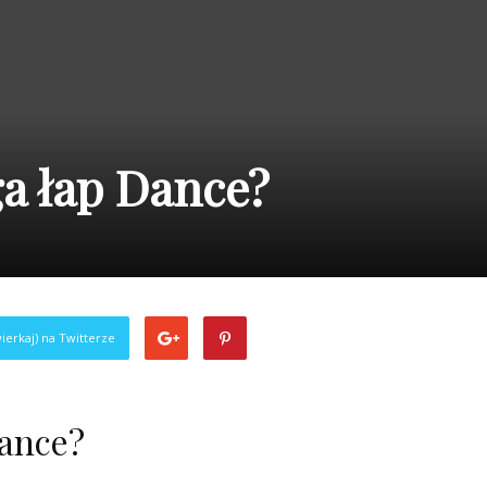
a łap Dance?
ierkaj) na Twitterze
Dance?