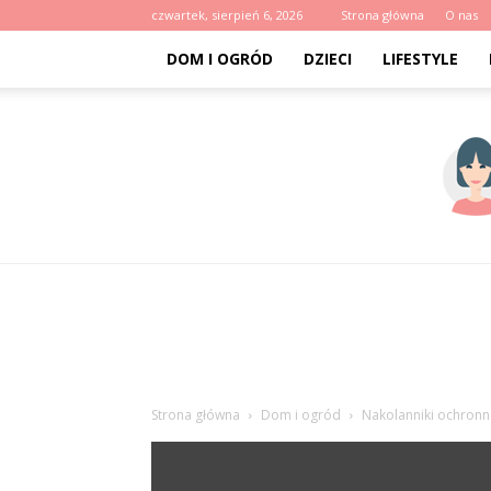
czwartek, sierpień 6, 2026
Strona główna
O nas
DOM I OGRÓD
DZIECI
LIFESTYLE
Strona główna
Dom i ogród
Nakolanniki ochronn