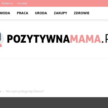
Reklama
Kontakt
MODA
PRACA
URODA
ZAKUPY
ZDROWIE
PozytywnaMama.pl
e
Na czym polega łap Dance?