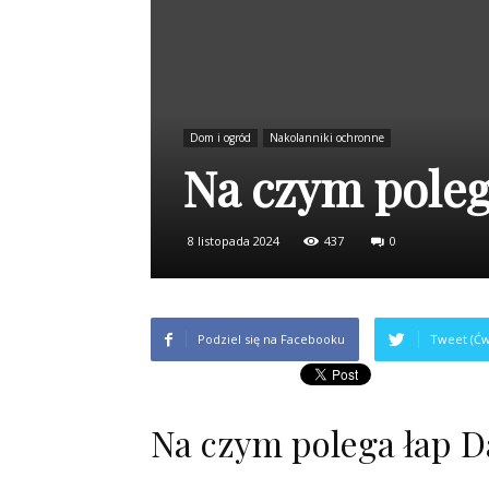
Dom i ogród
Nakolanniki ochronne
Na czym poleg
8 listopada 2024
437
0
Podziel się na Facebooku
Tweet (Ćw
Na czym polega łap 