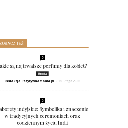
ZOBACZ TEŻ
0
Jakie są najtrwalsze perfumy dla kobiet?
Uroda
Redakcja PozytywnaMama.pl
-
18 lutego 2026
0
aborety indyjskie: Symbolika i znaczenie
w tradycyjnych ceremoniach oraz
codziennym życiu Indii