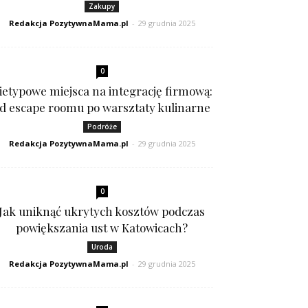
Zakupy
Redakcja PozytywnaMama.pl
-
29 grudnia 2025
0
ietypowe miejsca na integrację firmową:
d escape roomu po warsztaty kulinarne
Podróże
Redakcja PozytywnaMama.pl
-
29 grudnia 2025
0
Jak uniknąć ukrytych kosztów podczas
powiększania ust w Katowicach?
Uroda
Redakcja PozytywnaMama.pl
-
29 grudnia 2025