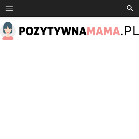
PozytywnaMama.pl