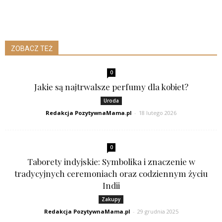
ZOBACZ TEŻ
0
Jakie są najtrwalsze perfumy dla kobiet?
Uroda
Redakcja PozytywnaMama.pl
-
18 lutego 2026
0
Taborety indyjskie: Symbolika i znaczenie w
tradycyjnych ceremoniach oraz codziennym życiu
Indii
Zakupy
Redakcja PozytywnaMama.pl
-
29 grudnia 2025