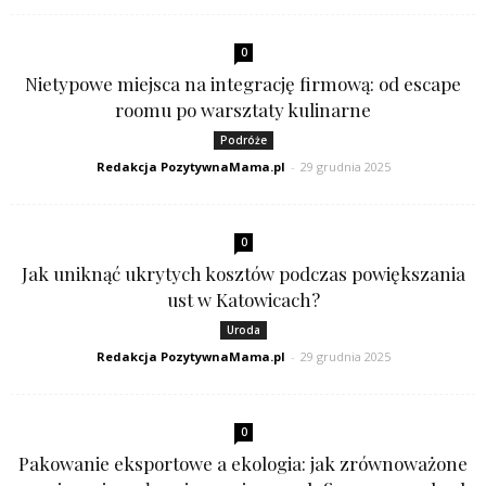
0
Nietypowe miejsca na integrację firmową: od escape
roomu po warsztaty kulinarne
Podróże
Redakcja PozytywnaMama.pl
-
29 grudnia 2025
0
Jak uniknąć ukrytych kosztów podczas powiększania
ust w Katowicach?
Uroda
Redakcja PozytywnaMama.pl
-
29 grudnia 2025
0
Pakowanie eksportowe a ekologia: jak zrównoważone