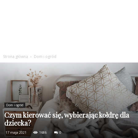
Strona główna
Dom i ogród
Dom i ogród
Czym kierować się, wybierając kołdrę dla
dziecka?
17 maja 2021
1686
0