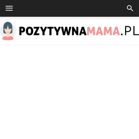
PozytywnaMama.pl