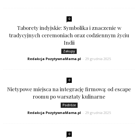
0
Taborety indyjskie: Symbolika i znaczenie w
tradycyjnych ceremoniach oraz codziennym życiu
Indii
Zakupy
Redakcja PozytywnaMama.pl
-
29 grudnia 2025
0
Nietypowe miejsca na integrację firmową: od escape
roomu po warsztaty kulinarne
Podróże
Redakcja PozytywnaMama.pl
-
29 grudnia 2025
0