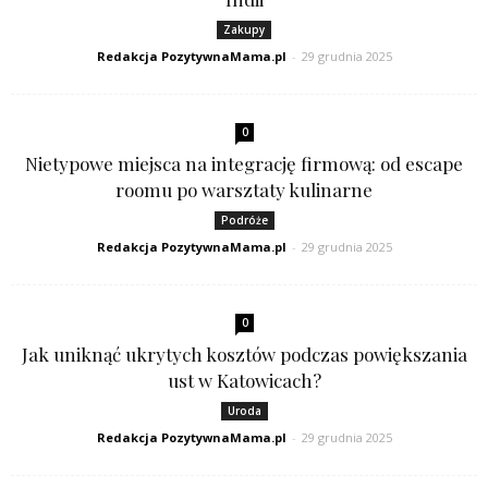
Zakupy
Redakcja PozytywnaMama.pl
-
29 grudnia 2025
0
Nietypowe miejsca na integrację firmową: od escape
roomu po warsztaty kulinarne
Podróże
Redakcja PozytywnaMama.pl
-
29 grudnia 2025
0
Jak uniknąć ukrytych kosztów podczas powiększania
ust w Katowicach?
Uroda
Redakcja PozytywnaMama.pl
-
29 grudnia 2025