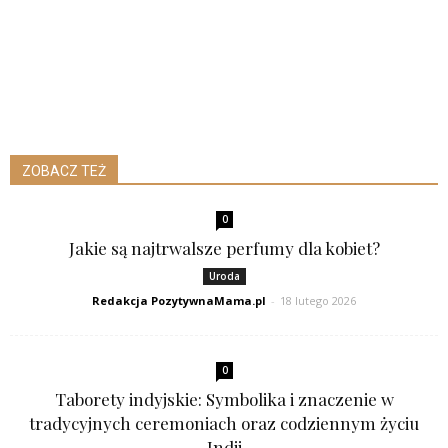
ZOBACZ TEŻ
0
Jakie są najtrwalsze perfumy dla kobiet?
Uroda
Redakcja PozytywnaMama.pl
-
18 lutego 2026
0
Taborety indyjskie: Symbolika i znaczenie w
tradycyjnych ceremoniach oraz codziennym życiu
Indii