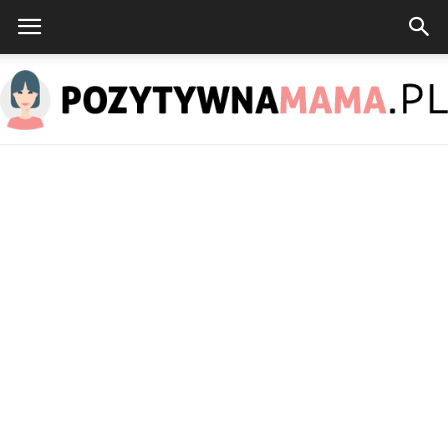
PozytywnaMama.pl