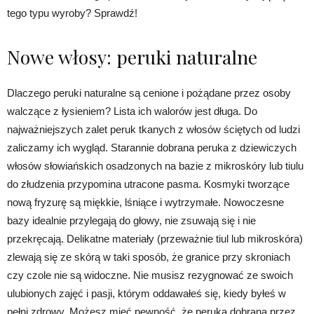
tego typu wyroby? Sprawdź!
Nowe włosy: peruki naturalne
Dlaczego peruki naturalne są cenione i pożądane przez osoby
walczące z łysieniem? Lista ich walorów jest długa. Do
najważniejszych zalet peruk tkanych z włosów ściętych od ludzi
zaliczamy ich wygląd. Starannie dobrana peruka z dziewiczych
włosów słowiańskich osadzonych na bazie z mikroskóry lub tiulu
do złudzenia przypomina utracone pasma. Kosmyki tworzące
nową fryzurę są miękkie, lśniące i wytrzymałe. Nowoczesne
bazy idealnie przylegają do głowy, nie zsuwają się i nie
przekręcają. Delikatne materiały (przeważnie tiul lub mikroskóra)
zlewają się ze skórą w taki sposób, że granice przy skroniach
czy czole nie są widoczne. Nie musisz rezygnować ze swoich
ulubionych zajęć i pasji, którym oddawałeś się, kiedy byłeś w
pełni zdrowy. Możesz mieć pewność, że peruka dobrana przez