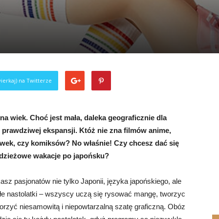
ierkaj) na Twitterze
a wiek. Choć jest mała, daleka geograficznie dla
e prawdziwej ekspansji. Któż nie zna filmów anime,
ówek, czy komiksów? No właśnie! Czy chcesz dać się
łodzieżowe wakacje po japońsku?
kasz pasjonatów nie tylko Japonii, języka japońskiego, ale
ykłe nastolatki – wszyscy uczą się rysować mangę, tworzyc
orzyć niesamowitą i niepowtarzalną szatę graficzną. Obóz