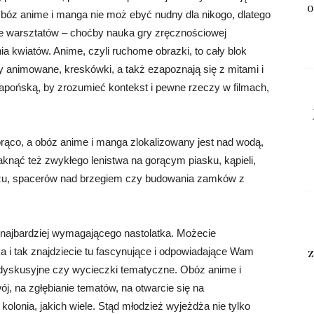
o
Obóz anime i manga nie moż ebyć nudny dla nikogo, dlatego
iele warsztatów – choćby nauka gry zręcznościowej
ia kwiatów. Anime, czyli ruchome obrazki, to cały blok
my animowane, kreskówki, a takż ezapoznają się z mitami i
 japońską, by zrozumieć kontekst i pewne rzeczy w filmach,
 gorąco, a obóz anime i manga zlokalizowany jest nad wodą,
nąć też zwykłego lenistwa na gorącym piasku, kąpieli,
orzu, spacerów nad brzegiem czy budowania zamków z
najbardziej wymagającego nastolatka. Możecie
z
 a i tak znajdziecie tu fascynujące i odpowiadające Wam
e dyskusyjne czy wycieczki tematyczne. Obóz anime i
j, na zgłębianie tematów, na otwarcie się na
kolonia, jakich wiele. Stąd młodzież wyjeżdża nie tylko