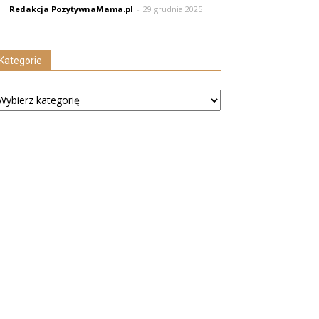
Redakcja PozytywnaMama.pl
-
29 grudnia 2025
Kategorie
tegorie