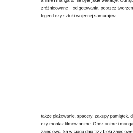
anime i manga to nie byle jakie wakacje. Odnaj
zróżnicowane – od gotowania, poprzez tworzeni
legend czy sztuki wojennej samurajów.
także plażowanie, spacery, zakupy pamiątek, dy
czy montaż filmów anime. Obóz anime i manga
zajęciowo. Są w ciągu dnia trzy bloki zajęciowe,