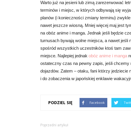
Warto już na jesieni lub zimą zarezerwować let
terminów i miejsc, w których odbywają się wy
planów (i konieczności zmiany terminu) zwykle
nawet jeszcze wiosną. Mniej więcej maj jest t
na obóz anime i manga. Jednak jeśli będzie czer
turnusach bywają wolne miejsca, a nawet jeśli 
spośród wszystkich uczestników ktoś tam zaws
miejsce. Najlepiej jednak
obóz anime i manga
r
ostateczny czas na pewny zapis, jeśli chcemy m
dojazdów. Zatem – otaku, fani którzy jedziecie
i do zobaczenia w japońskiej enklawie wakacyjn
PODZIEL SIĘ
Facebook
Twit
Poprzedni artykuł