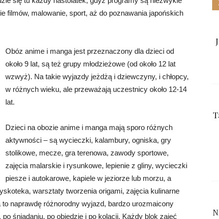
dzie się tu każdy nastolatek, gdyż programy są niezwykle
e filmów, malowanie, sport, aż do poznawania japońskich
Obóz anime i manga jest przeznaczony dla dzieci od
około 9 lat, są też grupy młodzieżowe (od około 12 lat
wzwyż). Na takie wyjazdy jeżdżą i dziewczyny, i chłopcy,
w różnych wieku, ale przeważają uczestnicy około 12-14
lat.
T
Dzieci na obozie anime i manga mają sporo różnych
aktywności – są wycieczki, kalambury, ogniska, gry
stolikowe, mecze, gra terenowa, zawody sportowe,
zajęcia malarskie i rysunkowe, lepienie z gliny, wycieczki
piesze i autokarowe, kapiele w jeziorze lub morzu, a
skoteka, warsztaty tworzenia origami, zajęcia kulinarne
 to naprawdę różnorodny wyjazd, bardzo urozmaicony
N
 po śniadaniu, po obiedzie i po kolacji. Każdy blok zajęć