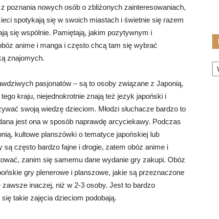
na z poznania nowych osób o zbliżonych zainteresowaniach,
dzieci spotykają się w swoich miastach i świetnie się razem
jają się wspólnie. Pamiętają, jakim pozytywnym i
obóz anime i manga i często chcą tam się wybrać
ką znajomych.
Ka
awdziwych pasjonatów – są to osoby związane z Japonią,
tego kraju, niejednokrotnie znają też jezyk japoński i
ywać swoją wiedzę dzieciom. Młodzi słuchacze bardzo to
podana jest ona w sposób naprawdę arcyciekawy. Podczas
nią, kultowe planszówki o tematyce japońskiej lub
 są często bardzo fajne i drogie, zatem obóz anime i
stować, zanim się samemu dane wydanie gry zakupi. Obóz
pońskie gry plenerowe i planszowe, jakie są przeznaczone
ę zawsze inaczej, niż w 2-3 osoby. Jest to bardzo
się takie zajęcia dzieciom podobają.