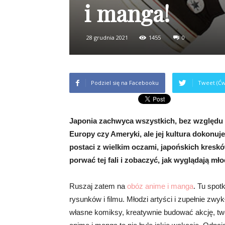
i manga!
28 grudnia 2021
1455
0
Podziel się na Facebooku
Tweet (Ćw
Japonia zachwyca wszystkich, bez względu n
Europy czy Ameryki, ale jej kultura dokonuj
postaci z wielkim oczami, japońskich kresk
porwać tej fali i zobaczyć, jak wyglądają m
Ruszaj zatem na
obóz anime i manga
. Tu spot
rysunków i filmu. Młodzi artyści i zupełnie zw
własne komiksy, kreatywnie budować akcję, tw