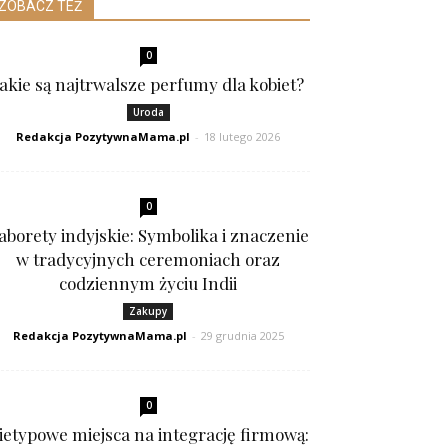
ZOBACZ TEŻ
0
Jakie są najtrwalsze perfumy dla kobiet?
Uroda
Redakcja PozytywnaMama.pl
-
18 lutego 2026
0
aborety indyjskie: Symbolika i znaczenie
w tradycyjnych ceremoniach oraz
codziennym życiu Indii
Zakupy
Redakcja PozytywnaMama.pl
-
29 grudnia 2025
0
ietypowe miejsca na integrację firmową: