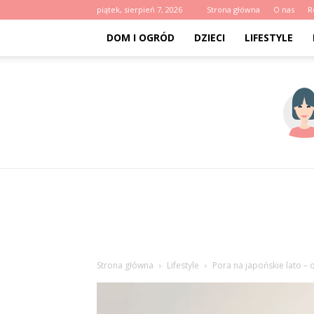
piątek, sierpień 7, 2026
Strona główna
O nas
R
DOM I OGRÓD
DZIECI
LIFESTYLE
Strona główna
Lifestyle
Pora na japońskie lato –