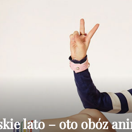
skie lato – oto obóz an