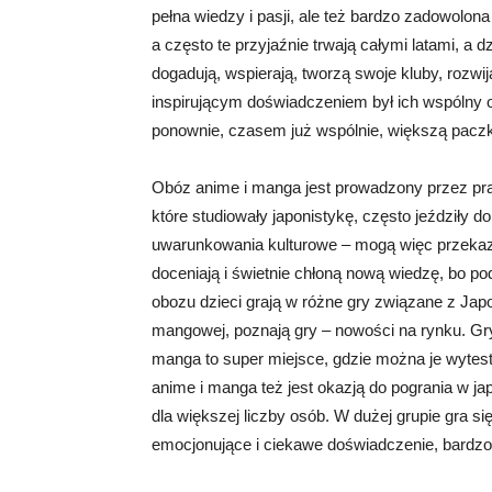
pełna wiedzy i pasji, ale też bardzo zadowolo
a często te przyjaźnie trwają całymi latami, a 
dogadują, wspierają, tworzą swoje kluby, rozwi
inspirującym doświadczeniem był ich wspólny 
ponownie, czasem już wspólnie, większą pacz
Obóz anime i manga jest prowadzony przez pr
które studiowały japonistykę, często jeździły do 
uwarunkowania kulturowe – mogą więc przekaz
doceniają i świetnie chłoną nową wiedzę, bo 
obozu dzieci grają w różne gry związane z Japo
mangowej, poznają gry – nowości na rynku. Gry
manga to super miejsce, gdzie można je wyte
anime i manga też jest okazją do pogrania w ja
dla większej liczby osób. W dużej grupie gra si
emocjonujące i ciekawe doświadczenie, bardzo 