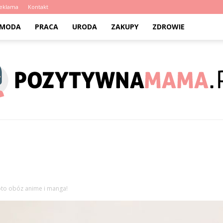
eklama
Kontakt
MODA
PRACA
URODA
ZAKUPY
ZDROWIE
PozytywnaMama.pl
 oto obóz anime i manga!