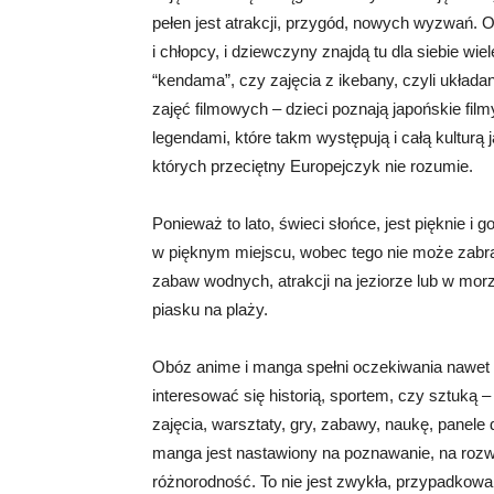
pełen jest atrakcji, przygód, nowych wyzwań. 
i chłopcy, i dziewczyny znajdą tu dla siebie w
“kendama”, czy zajęcia z ikebany, czyli układan
zajęć filmowych – dzieci poznają japońskie fil
legendami, które takm występują i całą kulturą
których przeciętny Europejczyk nie rozumie.
Ponieważ to lato, świeci słońce, jest pięknie i
w pięknym miejscu, wobec tego nie może zabrak
zabaw wodnych, atrakcji na jeziorze lub w m
piasku na plaży.
Obóz anime i manga spełni oczekiwania nawet 
interesować się historią, sportem, czy sztuką –
zajęcia, warsztaty, gry, zabawy, naukę, panel
manga jest nastawiony na poznawanie, na rozwó
różnorodność. To nie jest zwykła, przypadkowa 