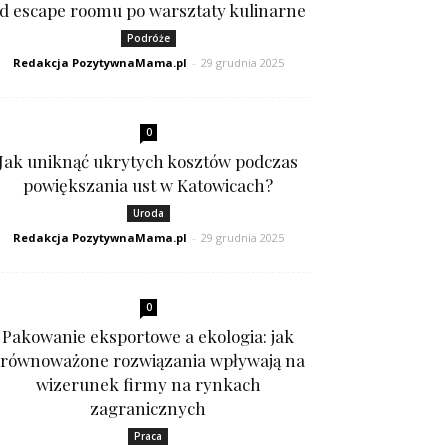
d escape roomu po warsztaty kulinarne
Podróże
Redakcja PozytywnaMama.pl
-
29 grudnia 2025
0
Jak uniknąć ukrytych kosztów podczas
powiększania ust w Katowicach?
Uroda
Redakcja PozytywnaMama.pl
-
29 grudnia 2025
0
Pakowanie eksportowe a ekologia: jak
równoważone rozwiązania wpływają na
wizerunek firmy na rynkach
zagranicznych
Praca