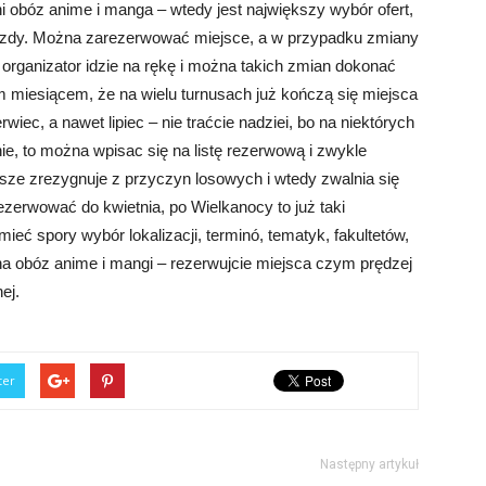
ni obóz anime i manga – wtedy jest największy wybór ofert,
jazdy. Można zarezerwować miejsce, a w przypadku zmiany
 organizator idzie na rękę i można takich zmian dokonać
ym miesiącem, że na wielu turnusach już kończą się miejsca
wiec, a nawet lipiec – nie traćcie nadziei, bo na niektórych
nie, to można wpisac się na listę rezerwową i zwykle
ze zrezygnuje z przyczyn losowych i wtedy zwalnia się
ezerwować do kwietnia, po Wielkanocy to już taki
ieć spory wybór lokalizacji, terminó, tematyk, fakultetów,
 na obóz anime i mangi – rezerwujcie miejsca czym prędzej
ej.
ter
Następny artykuł