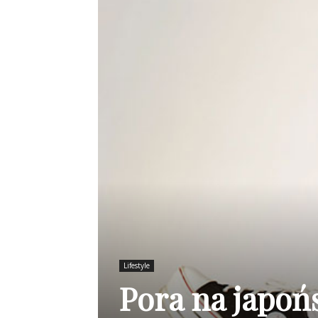
Lifestyle
Pora na japoń